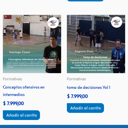
Formativas
Formativas
Conceptos ofensivos en
toma de decisiones Vol I
intermedias
$
7.999,00
$
7.999,00
Añadir al carrito
Añadir al carrito