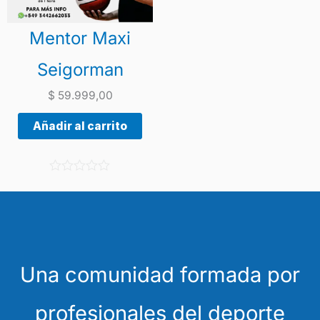
Mentor Maxi
Seigorman
$
59.999,00
Añadir al carrito
V
a
l
o
r
a
d
o
Una comunidad formada por
c
o
n
profesionales del deporte
0
d