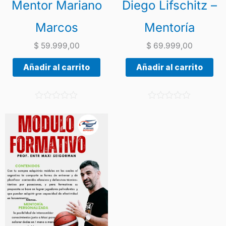
Mentor Mariano
Diego Lifschitz –
Marcos
Mentoría
$
59.999,00
$
69.999,00
Añadir al carrito
Añadir al carrito
V
V
a
a
l
l
o
o
r
r
a
a
d
d
o
o
c
c
o
o
n
n
0
0
d
d
e
e
5
5