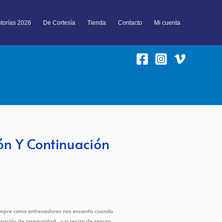
torías 2026
De Cortesía
Tienda
Contacto
Mi cuenta
ón Y Continuación
 siempre como entrenadores nos encanta cuando
sación de inseguridad, y si reviso de seguro