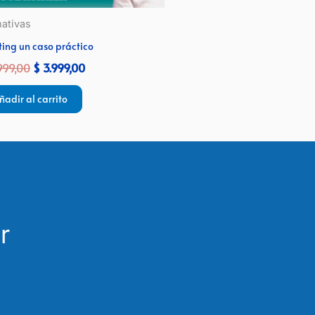
ativas
ting un caso práctico
999,00
$
3.999,00
ñadir al carrito
r