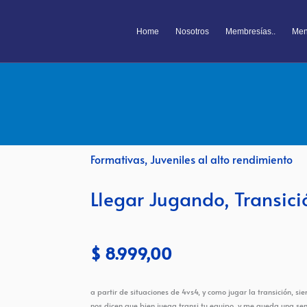
Home
Nosotros
Membresías..
Men
Formativas
,
Juveniles al alto rendimiento
Llegar Jugando, Transici
$
8.999,00
a partir de situaciones de 4vs4, y como jugar la transición,
nos dicen que bien juega transi tu equipo, y me queda una sen